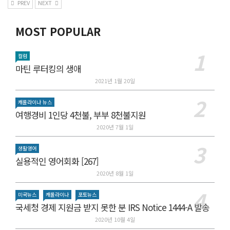
PREV
NEXT
MOST POPULAR
컬럼
마틴 루터킹의 생애
2021년 1월 20일
캐롤라이나 뉴스
여행경비 1인당 4천불, 부부 8천불지원
2020년 7월 1일
생활영어
실용적인 영어회화 [267]
2020년 8월 1일
미국뉴스
캐롤라이나
포토뉴스
국세청 경제 지원금 받지 못한 분 IRS Notice 1444-A 발송
2020년 10월 4일