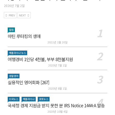
2026년 7월 2일
PREV
NEXT
컬럼
마틴 루터킹의 생애
2021년 1월 20일
캐롤라이나 뉴스
여행경비 1인당 4천불, 부부 8천불지원
2020년 7월 1일
생활영어
실용적인 영어회화 [267]
2020년 8월 1일
미국뉴스
캐롤라이나
포토뉴스
국세청 경제 지원금 받지 못한 분 IRS Notice 1444-A 발송
2020년 10월 4일