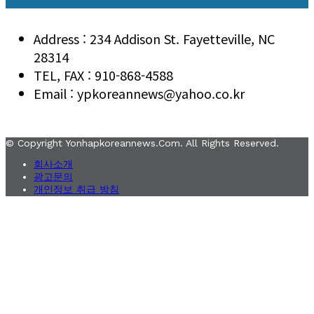
Address : 234 Addison St. Fayetteville, NC
28314
TEL, FAX : 910-868-4588
Email : ypkoreannews@yahoo.co.kr
© Copyright Yonhapkoreannews.com. All Rights Reserved.
회사소개
광고문의
개인정보 취급 방침