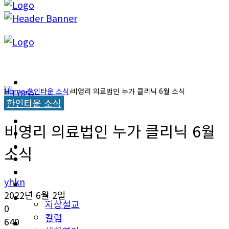
캐롤라이나 뉴스
Home
›
한인타운 소식
›
비영리 의료법인 누가 클리닉 6월 소식
한인타운 소식
교계소식
캐롤라이나 뉴스
비영리 의료법인 누가 클리닉 6월
한인타운 소식
교계소식
소식
이민뉴스
한인타운 소식
yhkn
오피니언
2022년 6월 2일
이민뉴스
지상설교
0
컬럼
640
오피니언