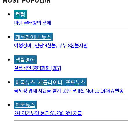
컬럼
마틴 루터킹의 생애
캐롤라이나 뉴스
여행경비 1인당 4천불, 부부 8천불지원
생활영어
실용적인 영어회화 [267]
미국뉴스
캐롤라이나
포토뉴스
국세청 경제 지원금 받지 못한 분 IRS Notice 1444-A 발송
미국뉴스
2차 경기부양 현금 $1,200. 9월 지급