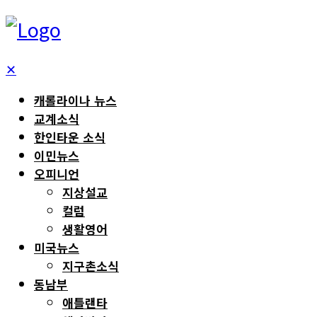
✕
캐롤라이나 뉴스
교계소식
한인타운 소식
이민뉴스
오피니언
지상설교
컬럼
생활영어
미국뉴스
지구촌소식
동남부
애틀랜타