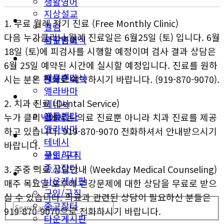
생활영어
지상설교
미국뉴스
1. 무료 월례 정기 진료 (Free Monthly Clinic)
컬럼
다음 누가클리닉 월례 진료일은 6월25일 (토) 입니다. 6월
지구촌소식
생활영어
18일 (토)에 피검사를 시행할 예정이며 검사 결과 상담은
동남부
미국뉴스
6월 25일 예약된 시간에 실시할 예정입니다. 진료를 원하
애틀랜타
지구촌소식
시는 분은 전화로 예약하시기 바랍니다. (919-870-9070).
앨라바마
동남부
2. 치과 진료 (Dental Service)
테네시
애틀랜타
플로리다
누가 클리닉에서는 의료 진료뿐 아니라 치과 진료를 제공
앨라바마
하고 있습니다. 919-870-9070 전화하셔서 안내받으시기
생활안내
테네시
바랍니다.
구인/구직
플로리다
중고장터
3. 주중 의료 상담안내 (Weekday Medical Counseling)
생활안내
타운게시판
매주 목요일 오후에 건강문제에 대한 상담을 무료로 받으
구인/구직
실 수 있습니다. 의료과 관련된 상담이 필요하신 분들은
중고장터
919-870-9070으로 전화하시기 바랍니다.
타운게시판