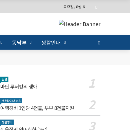
목요일, 8월 6
동남부
생활안내
컬럼
마틴 루터킹의 생애
캐롤라이나 뉴스
여행경비 1인당 4천불, 부부 8천불지원
생활영어
실용적인 영어회화 [267]