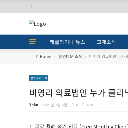
캐롤라이나 뉴스
교계소식
›
›
Home
한인타운 소식
비영리 의료법인 누가 
한인타운 소식
비영리 의료법인 누가 클리닉
Yhkn
2023년 4월 6일
0
628
1. 무료 월례 정기 진료 (Free Monthly Clin