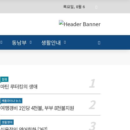
목요일, 8월 6
동남부
생활안내
컬럼
마틴 루터킹의 생애
캐롤라이나 뉴스
여행경비 1인당 4천불, 부부 8천불지원
생활영어
실용적인 영어회화 [267]