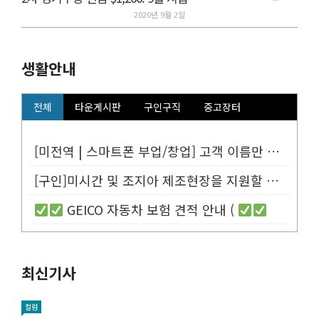
2020년 9월 2일
생활안내
전체
타운게시판
구인구직
중고장터
[미전역 | 스마트폰 부업/창업] 고객 이름만 넣으면 평생 연금 20% ...
[구인]미시간 및 조지아 제조현장을 지원할 Customer Service...
GEICO 자동차 보험 견적 안내 (
최신기사
컬럼