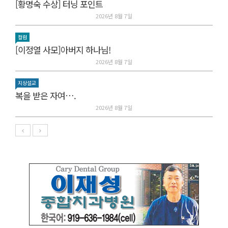
[황명숙 수상] 터닝 포인트
2026년 8월 7일
컬럼
[이정열 사모]아버지 하나님!
2026년 8월 7일
지상설교
복을 받은 자여….
2026년 8월 7일