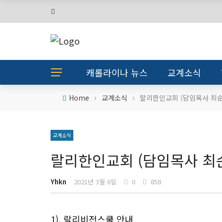
캐롤라이나 뉴스
교계소식
›
›
Home
교계소식
랄리한인교회 (담임목사 최순
교계소식
랄리한인교회 (담임목사 최
Yhkn
2021년 3월 6일
0
858
1). 랄리비전스쿨 안내