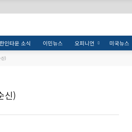
한인타운 소식
이민뉴스
오피니언
미국뉴스
신)
순신)