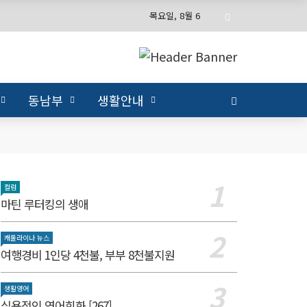
목요일, 8월 6
동남부
생활안내
컬럼
마틴 루터킹의 생애
캐롤라이나 뉴스
여행경비 1인당 4천불, 부부 8천불지원
생활영어
실용적인 영어회화 [267]