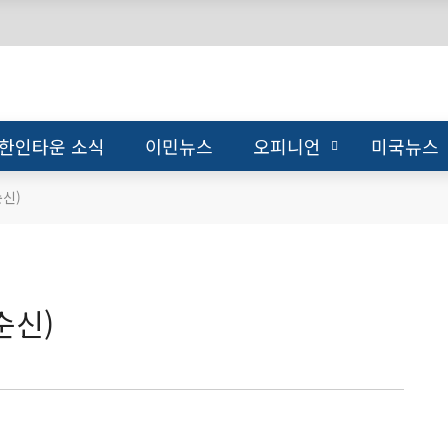
한인타운 소식
이민뉴스
오피니언
미국뉴스
신)
순신)