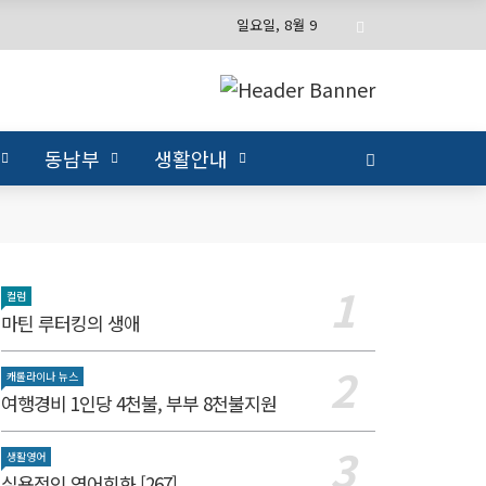
일요일, 8월 9
동남부
생활안내
컬럼
마틴 루터킹의 생애
캐롤라이나 뉴스
여행경비 1인당 4천불, 부부 8천불지원
생활영어
실용적인 영어회화 [267]