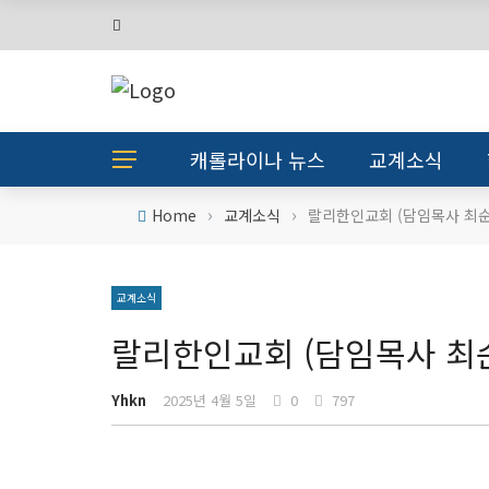
캐롤라이나 뉴스
교계소식
›
›
Home
교계소식
랄리한인교회 (담임목사 최순
교계소식
랄리한인교회 (담임목사 최
Yhkn
2025년 4월 5일
0
797