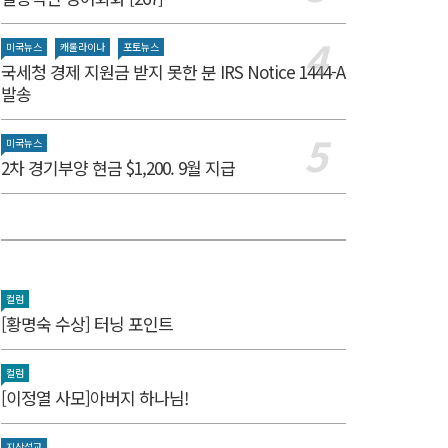
미국뉴스
캐롤라이나
포토뉴스
국세청 경제 지원금 받지 못한 분 IRS Notice 1444-A
발송
미국뉴스
2차 경기부양 현금 $1,200. 9월 지급
컬럼
[황명숙 수상] 터닝 포인트
컬럼
[이정열 사모]아버지 하나님!
지상설교