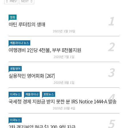
PREV
NEXT
컬럼
마틴 루터킹의 생애
2021년 1월 20일
캐롤라이나 뉴스
여행경비 1인당 4천불, 부부 8천불지원
2020년 7월 1일
생활영어
실용적인 영어회화 [267]
2020년 8월 1일
미국뉴스
캐롤라이나
포토뉴스
국세청 경제 지원금 받지 못한 분 IRS Notice 1444-A 발송
2020년 10월 4일
미국뉴스
2차 경기부양 현금 $1,200. 9월 지급