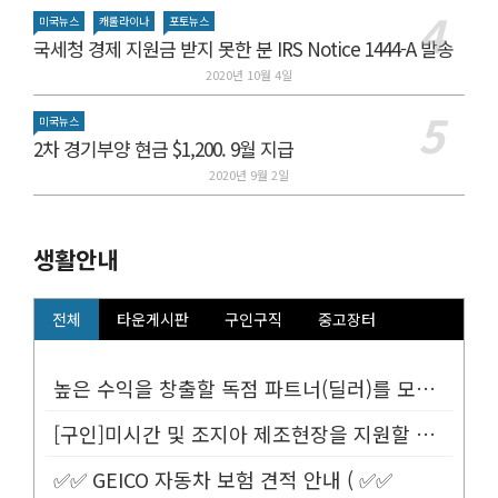
미국뉴스
캐롤라이나
포토뉴스
국세청 경제 지원금 받지 못한 분 IRS Notice 1444-A 발송
2020년 10월 4일
미국뉴스
2차 경기부양 현금 $1,200. 9월 지급
2020년 9월 2일
생활안내
전체
타운게시판
구인구직
중고장터
높은 수익을 창출할 독점 파트너(딜러)를 모십니다.
[구인]미시간 및 조지아 제조현장을 지원할 Customer Service...
✅✅ GEICO 자동차 보험 견적 안내 ( ✅✅