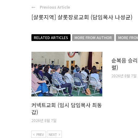
Previous Article
[샬롯지역] 샬롯장로교회 (담임목사 나성균)
RELATED ARTICLES
MORE FROM AUTHOR
MORE FRO
순복음 승리
렬)
2026년 8월 7일
커넥트교회 (임시 담임목사 최동
갑)
2026년 8월 7일
PREV
NEXT