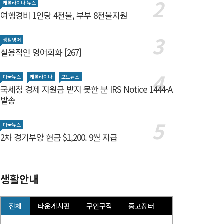
캐롤라이나 뉴스
여행경비 1인당 4천불, 부부 8천불지원
생활영어
실용적인 영어회화 [267]
미국뉴스
캐롤라이나
포토뉴스
국세청 경제 지원금 받지 못한 분 IRS Notice 1444-A
발송
미국뉴스
2차 경기부양 현금 $1,200. 9월 지급
생활안내
전체
타운게시판
구인구직
중고장터