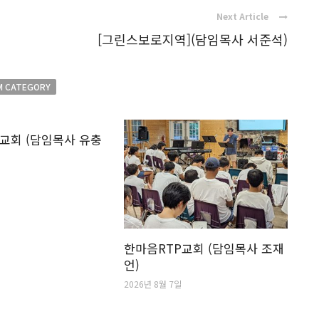
Next Article
[그린스보로지역](담임목사 서준석)
M CATEGORY
교회 (담임목사 유충
한마음RTP교회 (담임목사 조재
언)
2026년 8월 7일