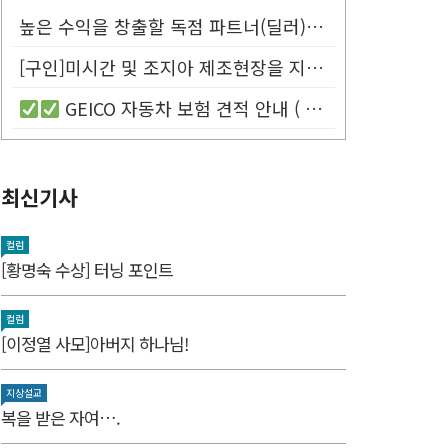
높은 수익을 창출할 독점 파트너(딜러)를 모십니다.
[구인]미시간 및 조지아 제조현장을 지원할 Customer Service...
GEICO 자동차 보험 견적 안내 (
최신기사
컬럼
[황명숙 수상] 터닝 포인트
컬럼
[이정열 사모]아버지 하나님!
지상설교
복을 받은 자여….