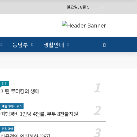
일요일, 8월 9
동남부
생활안내
컬럼
마틴 루터킹의 생애
캐롤라이나 뉴스
여행경비 1인당 4천불, 부부 8천불지원
생활영어
실용적인 영어회화 [267]