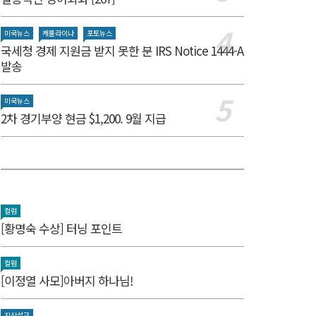
미국뉴스
캐롤라이나
포토뉴스
국세청 경제 지원금 받지 못한 분 IRS Notice 1444-A
발송
미국뉴스
2차 경기부양 현금 $1,200. 9월 지급
컬럼
[황명숙 수상] 터닝 포인트
컬럼
[이정열 사모]아버지 하나님!
지상설교