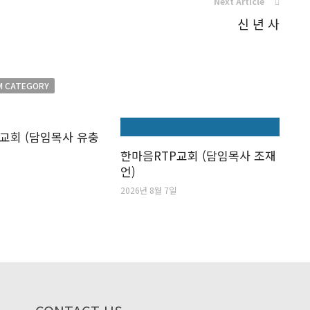
Next Article
신 년 사
M CATEGORY
교회 (담임목사 유충
한마음RTP교회 (담임목사 조재
언)
2026년 8월 7일