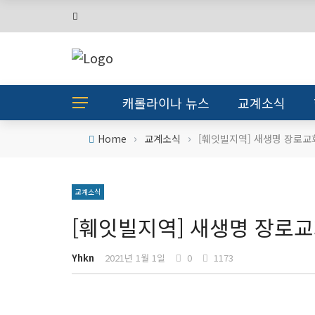
캐롤라이나 뉴스
교계소식
›
›
Home
교계소식
[훼잇빌지역] 새생명 장로교
교계소식
[훼잇빌지역] 새생명 장로교
Yhkn
2021년 1월 1일
0
1173