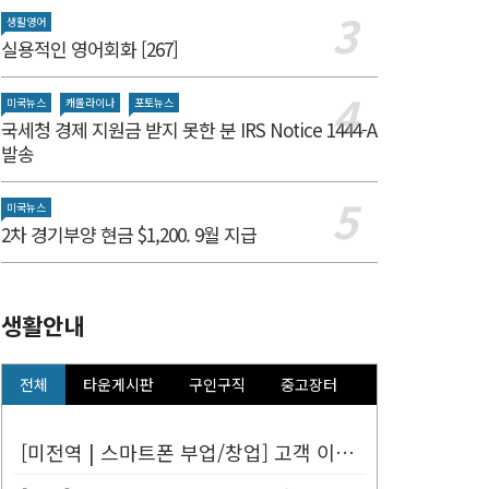
생활영어
실용적인 영어회화 [267]
미국뉴스
캐롤라이나
포토뉴스
국세청 경제 지원금 받지 못한 분 IRS Notice 1444-A
발송
미국뉴스
2차 경기부양 현금 $1,200. 9월 지급
생활안내
전체
타운게시판
구인구직
중고장터
[미전역 | 스마트폰 부업/창업] 고객 이름만 넣으면 평생 연금 20% ...