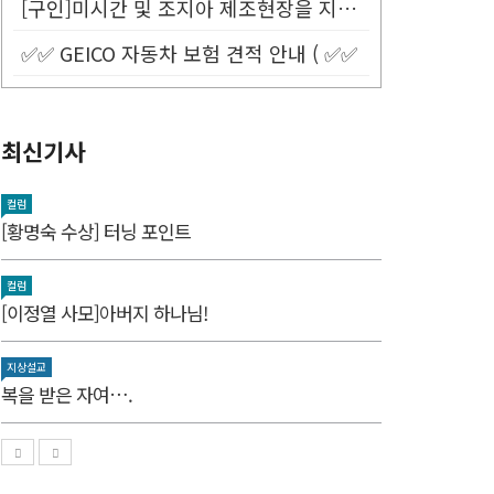
[구인]미시간 및 조지아 제조현장을 지원할 Customer Service...
✅✅ GEICO 자동차 보험 견적 안내 ( ✅✅
최신기사
컬럼
[황명숙 수상] 터닝 포인트
컬럼
[이정열 사모]아버지 하나님!
지상설교
복을 받은 자여….