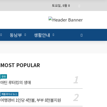
토요일, 8월 8
동남부
생활안내
MOST POPULAR
컬럼
마틴 루터킹의 생애
캐롤라이나 뉴스
여행경비 1인당 4천불, 부부 8천불지원