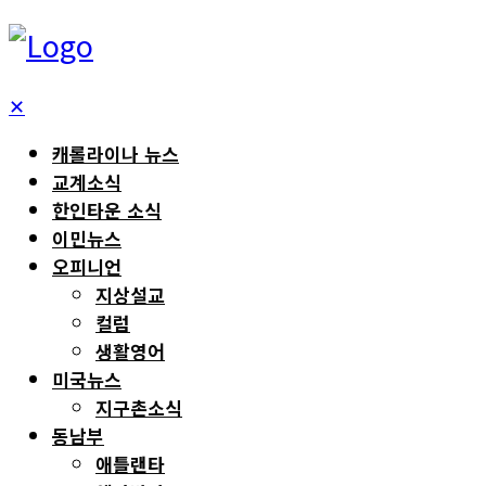
✕
캐롤라이나 뉴스
교계소식
한인타운 소식
이민뉴스
오피니언
지상설교
컬럼
생활영어
미국뉴스
지구촌소식
동남부
애틀랜타