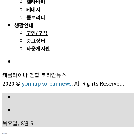
앨라바마
테네시
플로리다
생활안내
구인/구직
중고장터
타운게시판
캐롤라이나 연합 코리안뉴스
2020 ©
yonhapkoreannews
. All Rights Reserved.
목요일, 8월 6