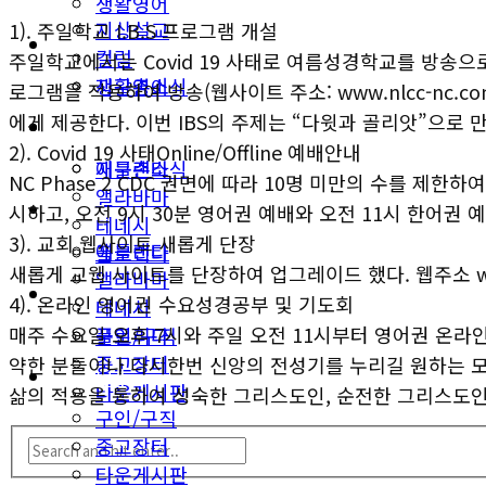
생활영어
지상설교
1). 주일학교 I.B.S 프로그램 개설
미국뉴스
컬럼
주일학교에서는 Covid 19 사태로 여름성경학교를 방송으로 어린 
지구촌소식
생활영어
로그램을 적용하여 방송(웹사이트 주소: www.nlcc-nc.
에게 제공한다. 이번 IBS의 주제는 “다윗과 골리앗”으로
동남부
미국뉴스
2). Covid 19 사태Online/Offline 예배안내
애틀랜타
지구촌소식
NC Phase 2 CDC 권면에 따라 10명 미만의 수를 제
앨라바마
동남부
시하고, 오전 9시 30분 영어권 예배와 오전 11시 한어권
테네시
3). 교회 웹사이트 새롭게 단장
애틀랜타
플로리다
새롭게 교웹 사이트를 단장하여 업그레이드 했다. 웹주소 www
앨라바마
생활안내
4). 온라인 영어권 수요성경공부 및 기도회
테네시
매주 수요일 오후 7시와 주일 오전 11시부터 영어권 온라
구인/구직
플로리다
중고장터
약한 분들이나 다시한번 신앙의 전성기를 누리길 원하는 모
생활안내
타운게시판
삶의 적용을 통하여 성숙한 그리스도인, 순전한 그리스도인
구인/구직
중고장터
타운게시판