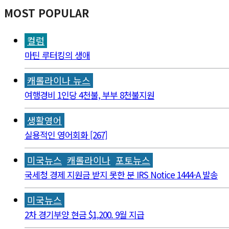
MOST POPULAR
컬럼
마틴 루터킹의 생애
캐롤라이나 뉴스
여행경비 1인당 4천불, 부부 8천불지원
생활영어
실용적인 영어회화 [267]
미국뉴스
캐롤라이나
포토뉴스
국세청 경제 지원금 받지 못한 분 IRS Notice 1444-A 발송
미국뉴스
2차 경기부양 현금 $1,200. 9월 지급