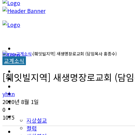
캐롤라이나 뉴스
Home
›
교계소식
›
[훼잇빌지역] 새생명장로교회 (담임목사 홍종수)
교계소식
교계소식
캐롤라이나 뉴스
[훼잇빌지역] 새생명장로교회 (담임
한인타운 소식
교계소식
이민뉴스
yhkn
한인타운 소식
2020년 8월 1일
오피니언
0
이민뉴스
1075
지상설교
컬럼
오피니언