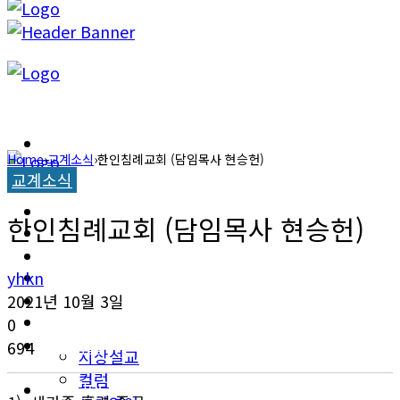
캐롤라이나 뉴스
Home
›
교계소식
›
한인침례교회 (담임목사 현승헌)
교계소식
교계소식
캐롤라이나 뉴스
한인침례교회 (담임목사 현승헌)
한인타운 소식
교계소식
이민뉴스
yhkn
한인타운 소식
2021년 10월 3일
오피니언
0
이민뉴스
694
지상설교
컬럼
오피니언