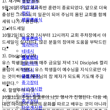
1). 새가족 훈련 종료
생활영어
지상설교
9월26일(주일) 새가족반 훈련이 종료되었다. 앞으로 더욱
미국뉴스
컬럼
충성된 그리스도의 일꾼이 되어 주님의 몸된 교회를 함께
지구촌소식
생활영어
세워 나가기 원한다.
2). 야드세일
동남부
미국뉴스
10월2일(토) 오전 7시부터 12시까지 교회 주차장에서 야
애틀랜타
지구촌소식
드세일이 실시된다. 많은 분들의 참여와 도움을 부탁드린
앨라바마
동남부
다.
테네시
3). Disciple6 시작
애틀랜타
플로리다
유스 학생들을 위해 매주 금요일 저녁 7시 Disciple6 컬리
앨라바마
생활안내
큘럼이 시작됐다. 유스 학생들이 예수님을 지식으로만 아
테네시
구인/구직
플로리다
는 것이 아니라 예수님의 참 제자가 되도록 기도해 주길
중고장터
바란다.
생활안내
타운게시판
4). 할렐루야 나잇
구인/구직
10월31일(주일) 할렐루야 나잇 행사가 진행된다. 다음 세
중고장터
대인 아이들이 세상의 문화를 따르고 배우는 것이 아니라
타운게시판