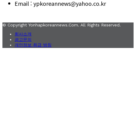
Email : ypkoreannews@yahoo.co.kr
© Copyright Yonhapkoreannews.com. All Rights Reserved.
회사소개
광고문의
개인정보 취급 방침