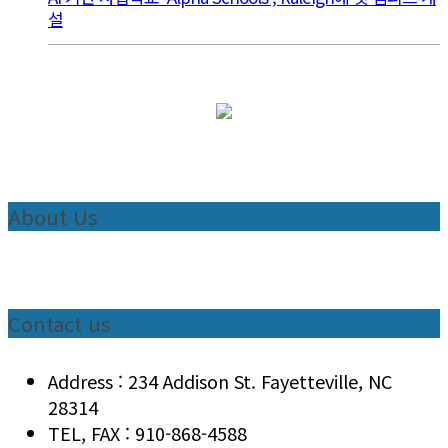
설
About Us
Contact us
Address : 234 Addison St. Fayetteville, NC
28314
TEL, FAX : 910-868-4588