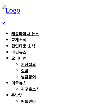
✕
캐롤라이나 뉴스
교계소식
한인타운 소식
이민뉴스
오피니언
지상설교
컬럼
생활영어
미국뉴스
지구촌소식
동남부
애틀랜타