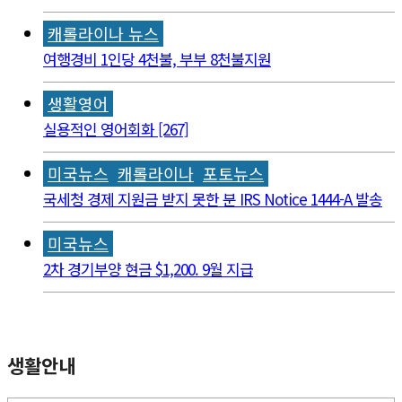
캐롤라이나 뉴스
여행경비 1인당 4천불, 부부 8천불지원
생활영어
실용적인 영어회화 [267]
미국뉴스
캐롤라이나
포토뉴스
국세청 경제 지원금 받지 못한 분 IRS Notice 1444-A 발송
미국뉴스
2차 경기부양 현금 $1,200. 9월 지급
생활안내