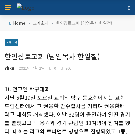
›
›
Home
교계소식
한인장로교회 (담임목사 한일철)
교계소식
한인장로교회 (담임목사 한일철)
Yhkn
2021년 7월 2일
0
705
1). 전교인 탁구대회
지난 6월19일 토요일 교회의 탁구 동호회에서는 교회
드림센터에서 고 권용환 안수집사를 기리며 권용환배
탁구 대회를 개최했다. 이날 32명이 출전하여 열띤 경기
를 펼쳤고그 외 응원과 경기 관람인 30여명이 참여를 했
다. 대회는 리그와 토너먼트 병행으로 진행되었고 1등,