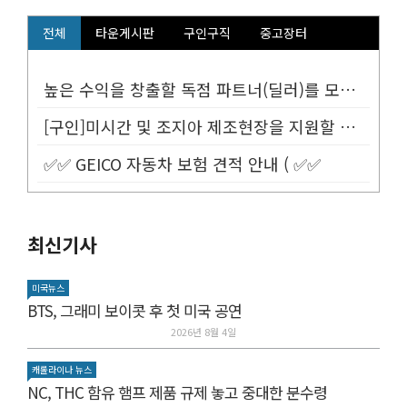
전체
타운게시판
구인구직
중고장터
높은 수익을 창출할 독점 파트너(딜러)를 모십니다.
[구인]미시간 및 조지아 제조현장을 지원할 Customer Service...
✅✅ GEICO 자동차 보험 견적 안내 ( ✅✅
최신기사
미국뉴스
BTS, 그래미 보이콧 후 첫 미국 공연
2026년 8월 4일
캐롤라이나 뉴스
NC, THC 함유 햄프 제품 규제 놓고 중대한 분수령