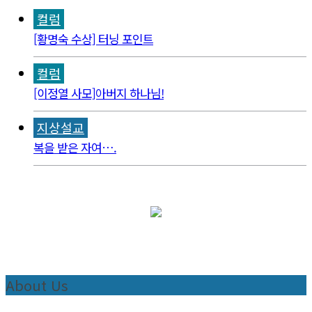
컬럼
[황명숙 수상] 터닝 포인트
컬럼
[이정열 사모]아버지 하나님!
지상설교
복을 받은 자여….
About Us