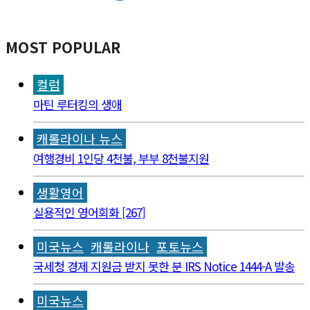
MOST POPULAR
컬럼
마틴 루터킹의 생애
캐롤라이나 뉴스
여행경비 1인당 4천불, 부부 8천불지원
생활영어
실용적인 영어회화 [267]
미국뉴스
캐롤라이나
포토뉴스
국세청 경제 지원금 받지 못한 분 IRS Notice 1444-A 발송
미국뉴스