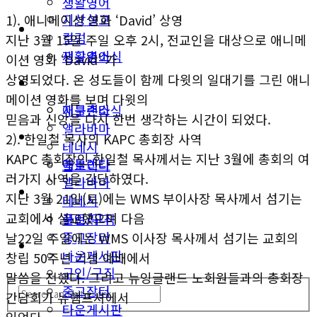
생활영어
지상설교
1). 애니메이션 영화 ‘David’ 상영
미국뉴스
컬럼
지난 3월 15일 주일 오후 2시, 전교인을 대상으로 애니메
지구촌소식
생활영어
이션 영화 ‘David’ 가
상영되었다. 온 성도들이 함께 다윗의 일대기를 그린 애니
동남부
미국뉴스
메이션 영화를 보며 다윗의
애틀랜타
지구촌소식
믿음과 신앙을 다시 한번 생각하는 시간이 되었다.
앨라바마
동남부
2). 한일철 목사의 KAPC 총회장 사역
테네시
KAPC 총회장인 한일철 목사께서는 지난 3월에 총회의 여
애틀랜타
플로리다
러가지 사역을 감당하였다.
앨라바마
생활안내
지난 3월 21일(토)에는 WMS 부이사장 목사께서 섬기는
테네시
교회에서 설교했으며 다음
구인/구직
플로리다
중고장터
날22일 주일에는 WMS 이사장 목사께서 섬기는 교회의
생활안내
타운게시판
창립 50주년 기념 예배에서
구인/구직
말씀을 전했다. 그리고 뉴잉글랜드 노회원들과의 총회장
중고장터
간담회가 뉴햄프셔에서
타운게시판