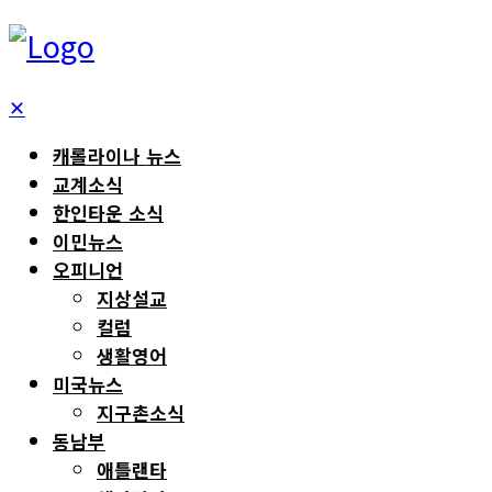
✕
캐롤라이나 뉴스
교계소식
한인타운 소식
이민뉴스
오피니언
지상설교
컬럼
생활영어
미국뉴스
지구촌소식
동남부
애틀랜타