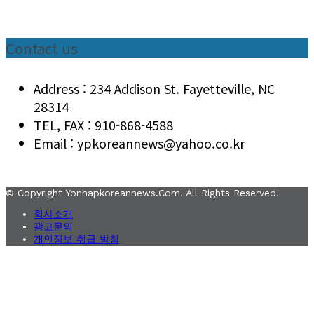
Contact us
Address : 234 Addison St. Fayetteville, NC
28314
TEL, FAX : 910-868-4588
Email : ypkoreannews@yahoo.co.kr
© Copyright Yonhapkoreannews.com. All Rights Reserved.
회사소개
광고문의
개인정보 취급 방침