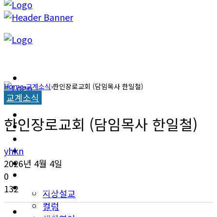
캐롤라이나 뉴스
Home
›
교계소식
›
한인장로교회 (담임목사 한일철)
교계소식
교계소식
캐롤라이나 뉴스
한인장로교회 (담임목사 한일철)
한인타운 소식
교계소식
이민뉴스
yhkn
한인타운 소식
2026년 4월 4일
오피니언
0
이민뉴스
132
지상설교
컬럼
오피니언