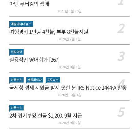
마틴 루터킹의 생애
2021년 1월 20일
캐롤라이나 뉴스
여행경비 1인당 4천불, 부부 8천불지원
2020년 7월 1일
생활영어
실용적인 영어회화 [267]
2020년 8월 1일
미국뉴스
캐롤라이나
포토뉴스
국세청 경제 지원금 받지 못한 분 IRS Notice 1444-A 발송
2020년 10월 4일
미국뉴스
2차 경기부양 현금 $1,200. 9월 지급
2020년 9월 2일