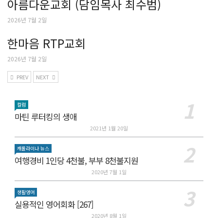
아름다운교회 (담임목사 최수범)
2026년 7월 2일
한마음 RTP교회
2026년 7월 2일
PREV
NEXT
컬럼
마틴 루터킹의 생애
2021년 1월 20일
캐롤라이나 뉴스
여행경비 1인당 4천불, 부부 8천불지원
2020년 7월 1일
생활영어
실용적인 영어회화 [267]
2020년 8월 1일