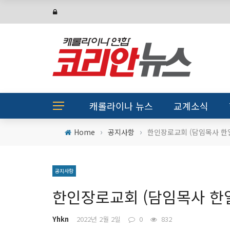
캐롤라이나 뉴스
교계소식
›
›
Home
공지사항
한인장로교회 (담임목사 한
공지사항
한인장로교회 (담임목사 한
Yhkn
2022년 2월 2일
0
832