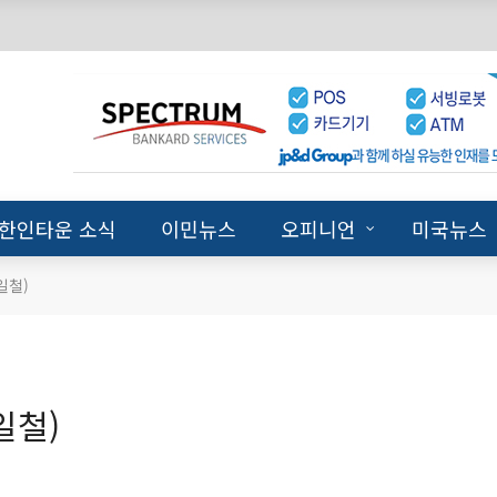
한인타운 소식
이민뉴스
오피니언
미국뉴스
일철)
일철)