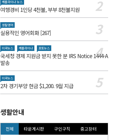
캐롤라이나 뉴스
여행경비 1인당 4천불, 부부 8천불지원
생활영어
실용적인 영어회화 [267]
미국뉴스
캐롤라이나
포토뉴스
국세청 경제 지원금 받지 못한 분 IRS Notice 1444-A
발송
미국뉴스
2차 경기부양 현금 $1,200. 9월 지급
생활안내
전체
타운게시판
구인구직
중고장터