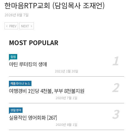
한마음RTP교회 (담임목사 조재언)
2026년 8월 7일
PREV
NEXT
MOST POPULAR
컬럼
마틴 루터킹의 생애
2021년 1월 20일
캐롤라이나 뉴스
여행경비 1인당 4천불, 부부 8천불지원
2020년 7월 1일
생활영어
실용적인 영어회화 [267]
2020년 8월 1일