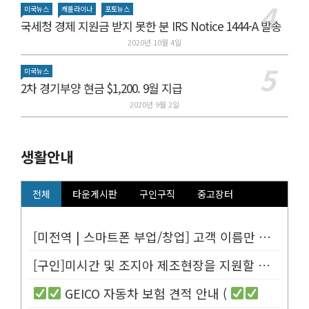
미국뉴스
캐롤라이나
포토뉴스
국세청 경제 지원금 받지 못한 분 IRS Notice 1444-A 발송
2020년 10월 4일
미국뉴스
2차 경기부양 현금 $1,200. 9월 지급
2020년 9월 2일
생활안내
전체
타운게시판
구인구직
중고장터
[미전역 | 스마트폰 부업/창업] 고객 이름만 넣으면 평생 연금 20% ...
[구인]미시간 및 조지아 제조현장을 지원할 Customer Service...
GEICO 자동차 보험 견적 안내 (