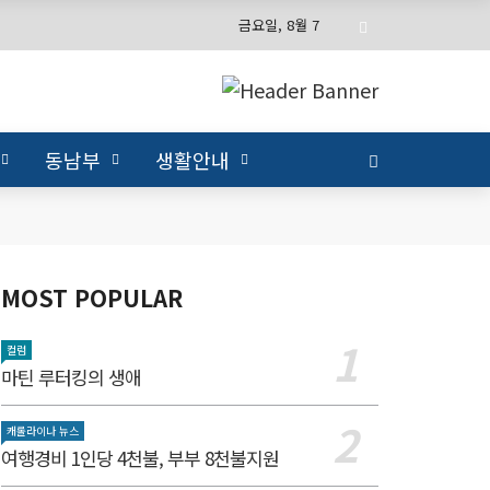
금요일, 8월 7
동남부
생활안내
MOST POPULAR
컬럼
마틴 루터킹의 생애
캐롤라이나 뉴스
여행경비 1인당 4천불, 부부 8천불지원