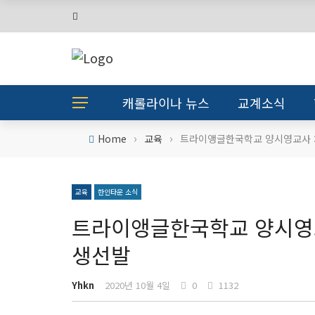
캐롤라이나 뉴스
교계소식
›
›
Home
교육
트라이앵글한국학교 양시영교사 차세
교육
한인타운 소식
트라이앵글한국학교 양시영교사 
생선발
Yhkn
2020년 10월 4일
0
1132