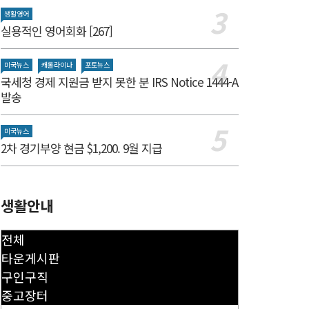
생활영어
실용적인 영어회화 [267]
미국뉴스
캐롤라이나
포토뉴스
국세청 경제 지원금 받지 못한 분 IRS Notice 1444-A
발송
미국뉴스
2차 경기부양 현금 $1,200. 9월 지급
생활안내
전체
타운게시판
구인구직
중고장터