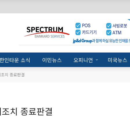
한인타운 소식
이민뉴스
오피니언
미국뉴스
예조치 종료판결
예조치 종료판결