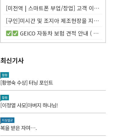
[미전역 | 스마트폰 부업/창업] 고객 이름만 넣으면 평생 연금 20% ...
[구인]미시간 및 조지아 제조현장을 지원할 Customer Service...
GEICO 자동차 보험 견적 안내 (
최신기사
컬럼
[황명숙 수상] 터닝 포인트
컬럼
[이정열 사모]아버지 하나님!
지상설교
복을 받은 자여….