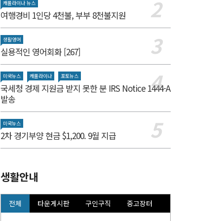
캐롤라이나 뉴스
여행경비 1인당 4천불, 부부 8천불지원
생활영어
실용적인 영어회화 [267]
미국뉴스
캐롤라이나
포토뉴스
국세청 경제 지원금 받지 못한 분 IRS Notice 1444-A
발송
미국뉴스
2차 경기부양 현금 $1,200. 9월 지급
생활안내
전체
타운게시판
구인구직
중고장터