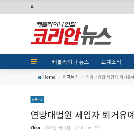
캐롤라이나 뉴스
교계소식
›
›
Home
미국뉴스
연방대법원 세입자 퇴거유
미국뉴스
연방대법원 세입자 퇴거유
Yhkn
2021년 9월 6일
0
774