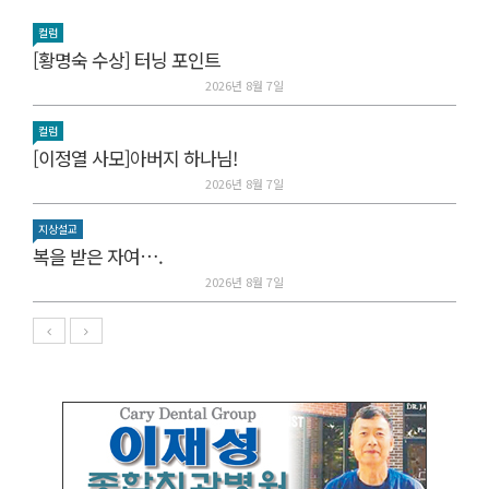
컬럼
[황명숙 수상] 터닝 포인트
2026년 8월 7일
컬럼
[이정열 사모]아버지 하나님!
2026년 8월 7일
지상설교
복을 받은 자여….
2026년 8월 7일