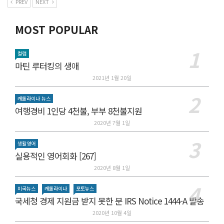
PREV
NEXT
MOST POPULAR
컬럼
마틴 루터킹의 생애
2021년 1월 20일
캐롤라이나 뉴스
여행경비 1인당 4천불, 부부 8천불지원
2020년 7월 1일
생활영어
실용적인 영어회화 [267]
2020년 8월 1일
미국뉴스
캐롤라이나
포토뉴스
국세청 경제 지원금 받지 못한 분 IRS Notice 1444-A 발송
2020년 10월 4일