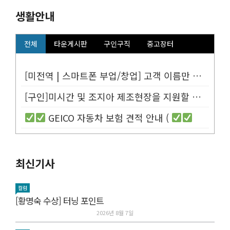
생활안내
전체
타운게시판
구인구직
중고장터
[미전역 | 스마트폰 부업/창업] 고객 이름만 넣으면 평생 연금 20% ...
[구인]미시간 및 조지아 제조현장을 지원할 Customer Service...
GEICO 자동차 보험 견적 안내 (
최신기사
컬럼
[황명숙 수상] 터닝 포인트
2026년 8월 7일