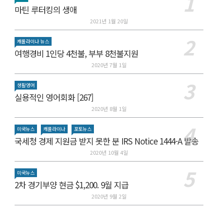
마틴 루터킹의 생애
2021년 1월 20일
캐롤라이나 뉴스
여행경비 1인당 4천불, 부부 8천불지원
2020년 7월 1일
생활영어
실용적인 영어회화 [267]
2020년 8월 1일
미국뉴스
캐롤라이나
포토뉴스
국세청 경제 지원금 받지 못한 분 IRS Notice 1444-A 발송
2020년 10월 4일
미국뉴스
2차 경기부양 현금 $1,200. 9월 지급
2020년 9월 2일