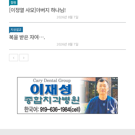
컬럼
[이정열 사모]아버지 하나님!
2026년 8월 7일
지상설교
복을 받은 자여….
2026년 8월 7일