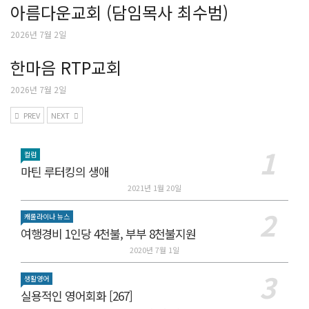
아름다운교회 (담임목사 최수범)
2026년 7월 2일
한마음 RTP교회
2026년 7월 2일
PREV
NEXT
컬럼
마틴 루터킹의 생애
2021년 1월 20일
캐롤라이나 뉴스
여행경비 1인당 4천불, 부부 8천불지원
2020년 7월 1일
생활영어
실용적인 영어회화 [267]