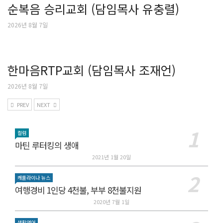
순복음 승리교회 (담임목사 유충렬)
2026년 8월 7일
한마음RTP교회 (담임목사 조재언)
2026년 8월 7일
PREV
NEXT
컬럼
마틴 루터킹의 생애
2021년 1월 20일
캐롤라이나 뉴스
여행경비 1인당 4천불, 부부 8천불지원
2020년 7월 1일
생활영어