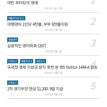
마틴 루터킹의 생애
2021년 1월 20일
캐롤라이나 뉴스
여행경비 1인당 4천불, 부부 8천불지원
2020년 7월 1일
생활영어
실용적인 영어회화 [267]
2020년 8월 1일
미국뉴스
캐롤라이나
포토뉴스
국세청 경제 지원금 받지 못한 분 IRS Notice 1444-A 발송
2020년 10월 4일
미국뉴스
2차 경기부양 현금 $1,200. 9월 지급
2020년 9월 2일