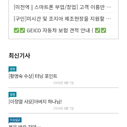
[미전역 | 스마트폰 부업/창업] 고객 이름만 넣으면 평생 연금 20% ...
[구인]미시간 및 조지아 제조현장을 지원할 Customer Service...
GEICO 자동차 보험 견적 안내 (
최신기사
컬럼
[황명숙 수상] 터닝 포인트
2026년 8월 7일
컬럼
[이정열 사모]아버지 하나님!
2026년 8월 7일
지상설교
복을 받은 자여….