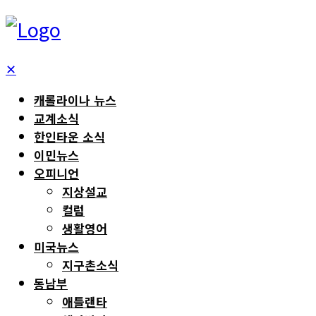
✕
캐롤라이나 뉴스
교계소식
한인타운 소식
이민뉴스
오피니언
지상설교
컬럼
생활영어
미국뉴스
지구촌소식
동남부
애틀랜타