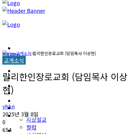
캐롤라이나 뉴스
Home
›
교계소식
›
랄리한인장로교회 (담임목사 이상현)
교계소식
교계소식
캐롤라이나 뉴스
랄리한인장로교회 (담임목사 이상
한인타운 소식
교계소식
현)
이민뉴스
한인타운 소식
yhkn
오피니언
2025년 3월 8일
이민뉴스
지상설교
0
컬럼
654
오피니언