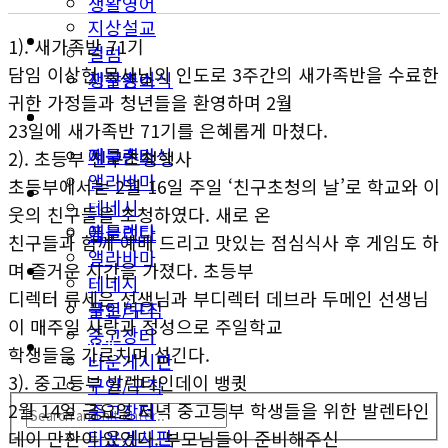
생활영어
지상설교
미국뉴스
1). 새가족반 71기
컬럼
담임 이상현 목사님의 인도로 3주간의 새가족반을 수료한
지구촌소식
생활영어
귀한 가정들과 청년들을 환영하며 2월
동남부
미국뉴스
23일에 새가족반 71기를 은혜롭게 마쳤다.
애틀랜타
지구촌소식
2). 초등부 친구초청행사
앨라바마
초등부에서는 2월 16일 주일 ‘친구초청의 날’로 학교와 이
동남부
테네시
웃의 친구들을 초청하였다. 새로 온
애틀랜타
플로리다
친구들과 함께 예배 드리고 맛있는 점심식사 후 게임도 하
앨라바마
며 즐거운 시간을 가졌다. 초등부
생활안내
테네시
디렉터 류세은 선생님과 부디렉터 데브라 두메인 선생님
구인/구직
플로리다
이 매주일 사랑과 정성으로 주일학교
중고장터
생활안내
학생들을 가르치며 섬긴다.
타운게시판
3). 중고등부 발렌타인데이 뱅큇
구인/구직
2월 14일 금요일 저녁 중고등부 학생들을 위한 발렌타인
중고장터
타운게시판
데이 만찬이 있었다. 부모님들이 준비해주신