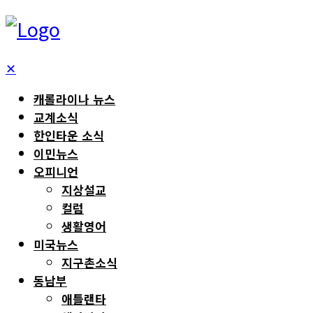
✕
캐롤라이나 뉴스
교계소식
한인타운 소식
이민뉴스
오피니언
지상설교
컬럼
생활영어
미국뉴스
지구촌소식
동남부
애틀랜타