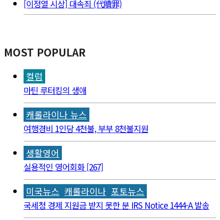
[이정열 시상] 대속죄 (代贖罪)
MOST POPULAR
컬럼
마틴 루터킹의 생애
캐롤라이나 뉴스
여행경비 1인당 4천불, 부부 8천불지원
생활영어
실용적인 영어회화 [267]
미국뉴스
캐롤라이나
포토뉴스
국세청 경제 지원금 받지 못한 분 IRS Notice 1444-A 발송