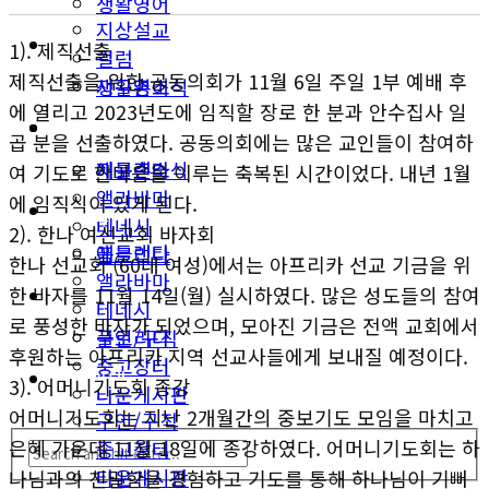
생활영어
지상설교
미국뉴스
1). 제직선출
컬럼
제직선출을 위한 공동의회가 11월 6일 주일 1부 예배 후
지구촌소식
생활영어
에 열리고 2023년도에 임직할 장로 한 분과 안수집사 일
동남부
미국뉴스
곱 분을 선출하였다. 공동의회에는 많은 교인들이 참여하
애틀랜타
지구촌소식
여 기도로 한마음을 이루는 축복된 시간이었다. 내년 1월
앨라바마
에 임직식이 있게 된다.
동남부
테네시
2). 한나 여선교회 바자회
애틀랜타
플로리다
한나 선교회 (60대 여성)에서는 아프리카 선교 기금을 위
앨라바마
한 바자를 11월 14일(월) 실시하였다. 많은 성도들의 참여
생활안내
테네시
로 풍성한 바자가 되었으며, 모아진 기금은 전액 교회에서
구인/구직
플로리다
후원하는 아프리카 지역 선교사들에게 보내질 예정이다.
중고장터
생활안내
3). 어머니기도회 종강
타운게시판
어머니기도회는 지난 2개월간의 중보기도 모임을 마치고
구인/구직
은혜 가운데 11월 18일에 종강하였다. 어머니기도회는 하
중고장터
타운게시판
나님과의 친밀함을 경험하고 기도를 통해 하나님이 기뻐