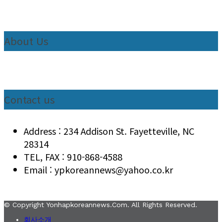
About Us
Contact us
Address : 234 Addison St. Fayetteville, NC
28314
TEL, FAX : 910-868-4588
Email : ypkoreannews@yahoo.co.kr
© Copyright Yonhapkoreannews.com. All Rights Reserved.
회사소개