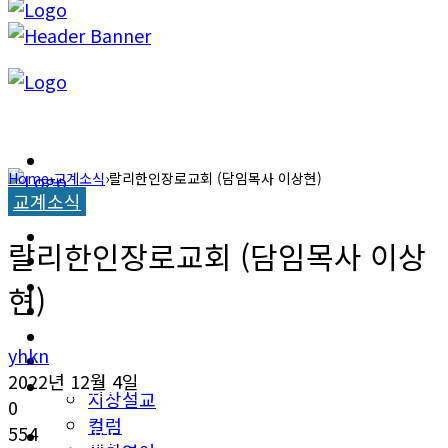
캐롤라이나 뉴스
Home
›
교계소식
›
랄리한인장로교회 (담임목사 이상현)
교계소식
교계소식
캐롤라이나 뉴스
랄리한인장로교회 (담임목사 이상
한인타운 소식
교계소식
현)
이민뉴스
한인타운 소식
yhkn
오피니언
2022년 12월 4일
이민뉴스
지상설교
0
컬럼
554
오피니언