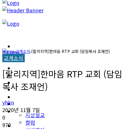
캐롤라이나 뉴스
Home
›
교계소식
›
[랄리지역]한마음 RTP 교회 (담임목사 조재언)
교계소식
교계소식
캐롤라이나 뉴스
[랄리지역]한마음 RTP 교회 (담임
한인타운 소식
교계소식
목사 조재언)
이민뉴스
한인타운 소식
yhkn
오피니언
2020년 11월 7일
이민뉴스
지상설교
0
컬럼
970
오피니언