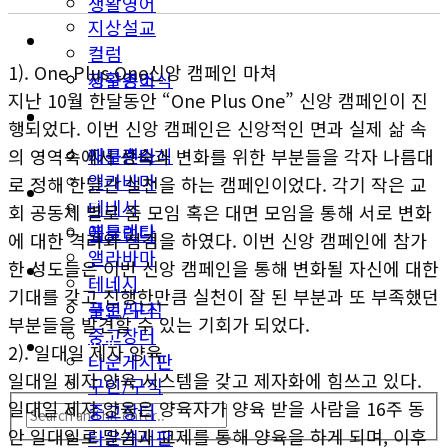
생활영어
지상설교
미국뉴스
컬럼
1). One Plus One신앙 캠페인 마쳐
지구촌소식
생활영어
지난 10월 한달동안 “One Plus One” 신앙 캠페인이 진
동남부
미국뉴스
행되었다. 이번 신앙 캠페인은 신앙적인 면과 실제 삶 속
애틀랜타
지구촌소식
의 영역속에서 성숙과 변화를 위한 부분들을 각자 나름대
앨라바마
로 정해 한달간 실천을 하는 캠페인이었다. 각기 작은 교
동남부
테네시
회 공동체 별로 줌 모임 혹은 대면 모임을 통해 서로 변화
애틀랜타
플로리다
에 대한 격려와 점검을 하였다. 이번 신앙 캠페인에 참가
앨라바마
한 성도들은 이번 신앙 캠페인을 통해 변화될 자신에 대한
생활안내
테네시
기대를 갖고 진행한만큼 실천이 잘 된 부분과 또 부족했던
구인/구직
플로리다
부분들을 발견할 수 있는 기회가 되었다.
중고장터
생활안내
2). 일대일 제자 양육
타운게시판
일대일 제자 양육 시스템을 갖고 제자화에 힘쓰고 있다.
구인/구직
일대일 제자 양육은 양육자가 양육 받을 사람을 16주 동
중고장터
안 일대일로 말씀과 교제를 통해 양육을 하게 되며, 이후
타운게시판