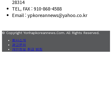
28314
TEL, FAX : 910-868-4588
Email : ypkoreannews@yahoo.co.kr
© Copyright Yonhapkoreannews.com. All Rights Reserved.
회사소개
광고문의
개인정보 취급 방침