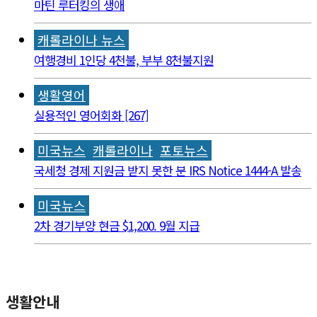
마틴 루터킹의 생애
캐롤라이나 뉴스
여행경비 1인당 4천불, 부부 8천불지원
생활영어
실용적인 영어회화 [267]
미국뉴스
캐롤라이나
포토뉴스
국세청 경제 지원금 받지 못한 분 IRS Notice 1444-A 발송
미국뉴스
2차 경기부양 현금 $1,200. 9월 지급
생활안내