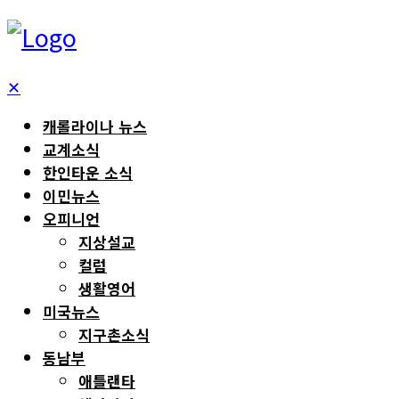
✕
캐롤라이나 뉴스
교계소식
한인타운 소식
이민뉴스
오피니언
지상설교
컬럼
생활영어
미국뉴스
지구촌소식
동남부
애틀랜타