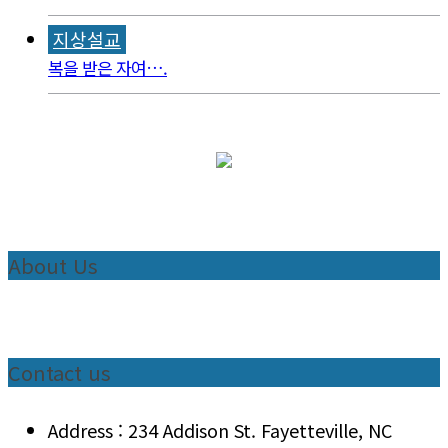
지상설교
복을 받은 자여….
About Us
Contact us
Address : 234 Addison St. Fayetteville, NC