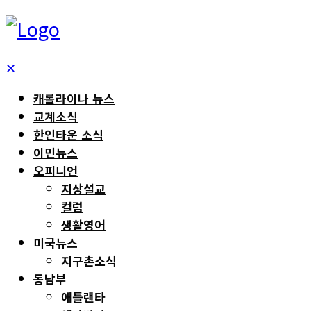
✕
캐롤라이나 뉴스
교계소식
한인타운 소식
이민뉴스
오피니언
지상설교
컬럼
생활영어
미국뉴스
지구촌소식
동남부
애틀랜타