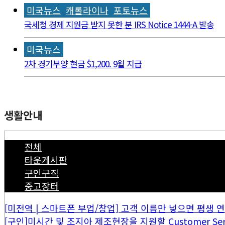
미국뉴스
캐롤라이나
포토뉴스
국세청 경제 지원금 받지 못한 분 IRS Notice 1444-A 발송
미국뉴스
2차 경기부양 현금 $1,200. 9월 지급
생활안내
전체
타운게시판
구인구직
중고장터
[미전역 | 스마트폰 부업/창업] 고객 이름만 넣으면 평생 연금 
[구인]미시간 및 조지아 제조현장을 지원할 Customer Servi