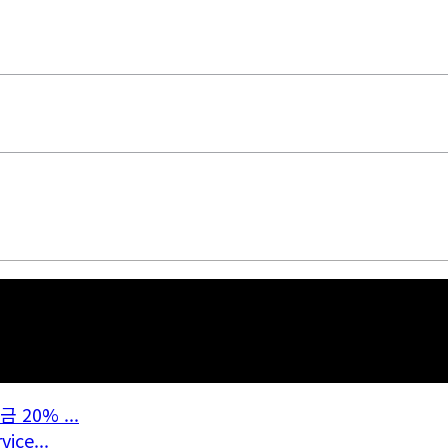
20% ...
ce...