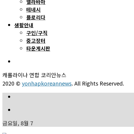
앨라바마
테네시
플로리다
생활안내
구인/구직
중고장터
타운게시판
캐롤라이나 연합 코리안뉴스
2020 ©
yonhapkoreannews
. All Rights Reserved.
금요일, 8월 7