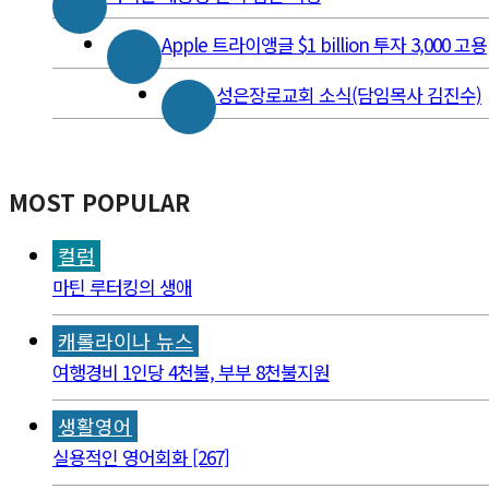
Apple 트라이앵글 $1 billion 투자 3,000 고용
성은장로교회 소식(담임목사 김진수)
MOST POPULAR
컬럼
마틴 루터킹의 생애
캐롤라이나 뉴스
여행경비 1인당 4천불, 부부 8천불지원
생활영어
실용적인 영어회화 [267]