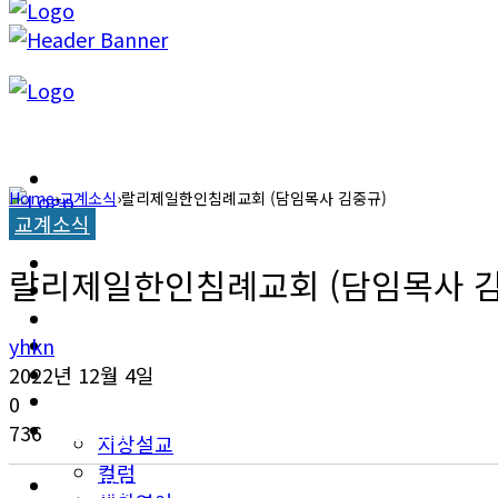
캐롤라이나 뉴스
Home
›
교계소식
›
랄리제일한인침례교회 (담임목사 김중규)
교계소식
교계소식
캐롤라이나 뉴스
랄리제일한인침례교회 (담임목사 김
한인타운 소식
교계소식
이민뉴스
yhkn
한인타운 소식
2022년 12월 4일
오피니언
0
이민뉴스
736
지상설교
컬럼
오피니언