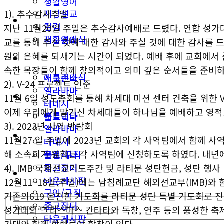
생활영어
지상설교
1). 추수감사주일
미국뉴스
컬럼
지난 11월20일 주일은 추수감사예배로 드렸다. 연합 성가대
지구촌소식
생활영어
교를 통해 주신 것에 대한 감사와 주실 것에 대한 감사를 
원의 은혜를 되새기는 시간이 되었다. 예배 후에 교회에서
동남부
미국뉴스
속한 목장들이 함께 창의적이고 의미 깊은 순서들을 준비하
애틀랜타
지구촌소식
2). V-24 프로젝트 인준
앨라바마
동남부
11월 6일 성도총회를 통해 차세대 미션 센터 건축을 위한 
테네시
이제 우리에게 맡기신 차세대들이 하나님을 예배하고 영적으로
애틀랜타
플로리다
3). 2023년 사역 박람회
앨라바마
생활안내
11월27 일 주일에 2023년 교회의 각 사역팀에서 함께
테네시
해 소속되기 원하는 각 사역팀에 신청하도록 하였다. 내년
구인/구직
플로리다
중고장터
4). IMB 국제선교기도주간 및 라티문 성탄헌금, 성탄 행사
생활안내
타운게시판
12월11~18일(주일)에는 남침례교단 해외선교부(IMB)와
구인/구직
기존의619 온전함 기도회를 라티문 성탄 특별 기도회로 진
중고장터
성가대의 크리스마스 칸타타와 독창, 연주 등의 풍성한 축제
타운게시판