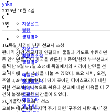
이민뉴스
교계소식
yhkn
2025년 10월 4일
오피니언
한인타운 소식
0
769
지상설교
이민뉴스
컬럼
생활영어
오피니언
1). 독일 시리아 난민 선교사 초청
미국뉴스
지상설교
팬데믹 기간 선교사와 연결되어 물질과 기도로 후원하던
컬럼
지구촌소식
중 안식년을 맞아 미국을 방문한 이중덕/현정 부부선교사
생활영어
동남부
를 지난 9월 6-7일 초청해 독일에서의 시리아 난민들 선
미국뉴스
교 사역에 대한 소식을 나눌 수 있었다. 토요 새벽, 오전,
애틀랜타
주일 1,2부 예배까지 이 땅에 흩어진 디아스포라에 대한
지구촌소식
앨라바마
귀한 선교사역 나눔으로 복음과 선교에 대한 마음을 더 굳
테네시
동남부
플로리다
건히 붙잡는 귀한 시간들이 되었다.
애틀랜타
2). 가을맞이 교회 대청소
생활안내
앨라바마
교회는 매년 9월 마지막 주가 되면 ‘구주의 사랑 축제’ 전