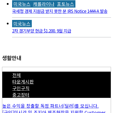
미국뉴스
캐롤라이나
포토뉴스
국세청 경제 지원금 받지 못한 분 IRS Notice 1444-A 발송
미국뉴스
2차 경기부양 현금 $1,200. 9월 지급
생활안내
전체
타운게시판
구인구직
중고장터
높은 수익을 창출할 독점 파트너(딜러)를 모십니다.
[구인]미시간 및 조지아 제조현장을 지원할 Customer