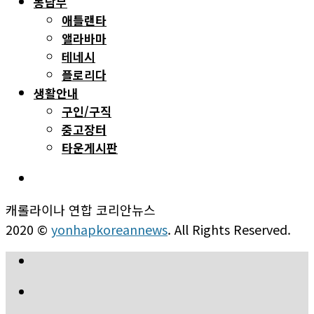
동남부
애틀랜타
앨라바마
테네시
플로리다
생활안내
구인/구직
중고장터
타운게시판
캐롤라이나 연합 코리안뉴스
2020 ©
yonhapkoreannews
. All Rights Reserved.