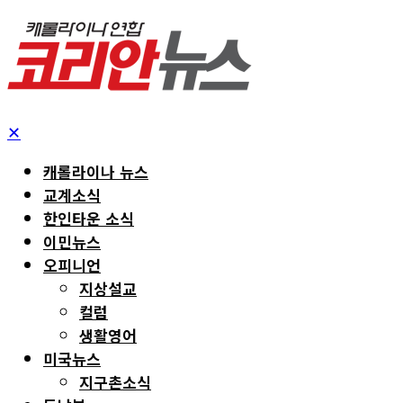
✕
캐롤라이나 뉴스
교계소식
한인타운 소식
이민뉴스
오피니언
지상설교
컬럼
생활영어
미국뉴스
지구촌소식