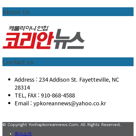
About Us
Contact us
Address : 234 Addison St. Fayetteville, NC
28314
TEL, FAX : 910-868-4588
Email : ypkoreannews@yahoo.co.kr
© Copyright Yonhapkoreannews.com. All Rights Reserved.
회사소개