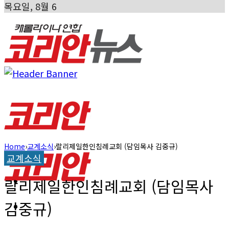
목요일, 8월 6
Home
›
교계소식
›
랄리제일한인침례교회 (담임목사 김중규)
캐롤라이나 뉴스
교계소식
교계소식
랄리제일한인침례교회 (담임목사
김중규)
한인타운 소식
캐롤라이나 뉴스