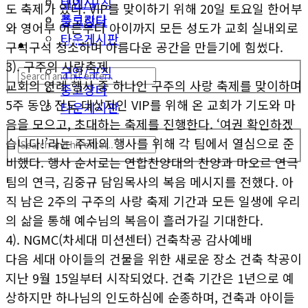
테네시
구인/구직
도 축제가 있다. VIP를 맞이하기 위해 20일 토요일 한어부
플로리다
중고장터
와 영어부 어른부터 아이까지 모든 성도가 교회 실내외로
타운게시판
생활안내
구석구석 청소하며 아름다운 공간을 만들기에 힘썼다.
3). 구주의 사랑축제
구인/구직
교회의 연례 행사 중 하나인 구주의 사랑 축제를 맞이하며
중고장터
5주 동안 전도 대상자인 VIP를 위해 온 교회가 기도와 마
타운게시판
음을 모으고, 초대하는 축제를 진행한다. ‘여권 확인하겠
습니다!’라는 주제의 행사를 위해 각 팀에서 열심으로 준
비했다. 행사 순서로는 연합찬양대의 찬양과 마오르 연극
팀의 연극, 김중규 담임목사의 복음 메시지를 전했다. 아
직 남은 2주의 구주의 사랑 축제 기간과 모든 일생에 우리
의 삶을 통해 예수님의 복음이 흘러가길 기대한다.
4). NGMC(차세대 미션센터) 건축착공 감사예배
다음 세대 아이들의 건물을 위한 새로운 장소 건축 착공이
지난 9월 15일부터 시작되었다. 건축 기간은 1년으로 예
상하지만 하나님의 인도하심에 순종하며, 건축과 아이들