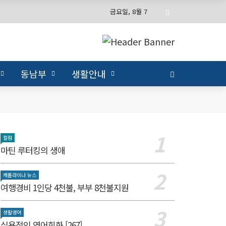
금요일, 8월 7
동남부
생활안내
컬럼
마틴 루터킹의 생애
캐롤라이나 뉴스
여행경비 1인당 4천불, 부부 8천불지원
생활영어
실용적인 영어회화 [267]