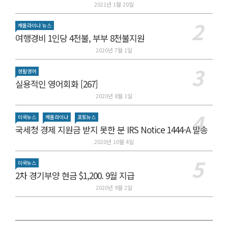
2021년 1월 20일
캐롤라이나 뉴스
여행경비 1인당 4천불, 부부 8천불지원
2020년 7월 1일
생활영어
실용적인 영어회화 [267]
2020년 8월 1일
미국뉴스
캐롤라이나
포토뉴스
국세청 경제 지원금 받지 못한 분 IRS Notice 1444-A 발송
2020년 10월 4일
미국뉴스
2차 경기부양 현금 $1,200. 9월 지급
2020년 9월 2일