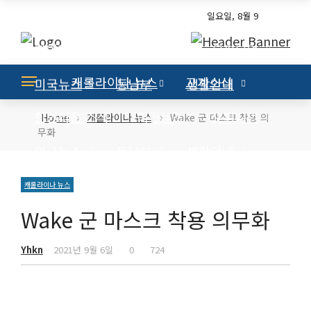
교계소식
일요일, 8월 9
한인타운 소식
이민뉴스
오피니언
캐롤라이나 뉴스
교계소식
미국뉴스
동남부
생활안내
한인타운 소식
이민뉴스
오피니언
›
›
Home
캐롤라이나 뉴스
Wake 군 마스크 착용 의
무화
미국뉴스
동남부
생활안내
캐롤라이나 뉴스
Wake 군 마스크 착용 의무화
Yhkn
2021년 9월 6일
0
724