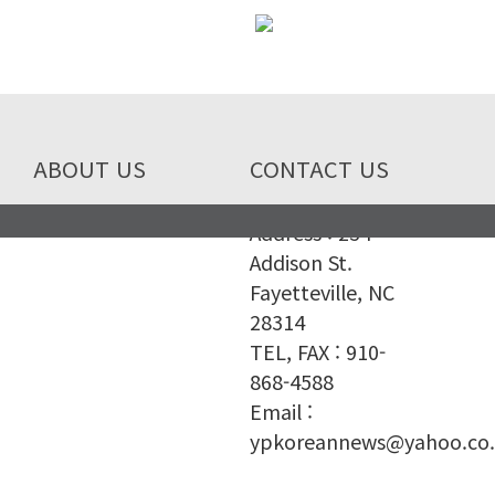
ABOUT US
CONTACT US
Address : 234
Addison St.
Fayetteville, NC
28314
TEL, FAX : 910-
868-4588
Email :
ypkoreannews@yahoo.co.
© Copyright Yonhapkoreannews.com. All Rights
Reserved.