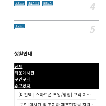
미국뉴스
캐롤라이나
포토뉴스
미국뉴스
생활안내
전체
타운게시판
구인구직
중고장터
[미전역 | 스마트폰 부업/창업] 고객 이름만 넣으면 평생 연금 20% ...
[구인]미시간 및 조지아 제조현장을 지원할 Customer Service...