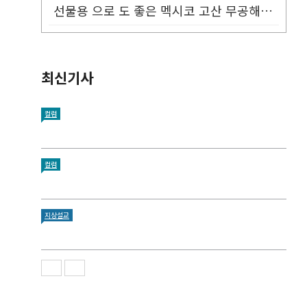
선물용 으로 도 좋은 멕시코 고산 무공해 태양초 고추가루!
최신기사
컬럼
컬럼
지상설교