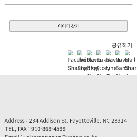
아이디 찾기
공유하기
Address : 234 Addison St. Fayetteville, NC 28314
TEL, FAX : 910-868-4588
Email : ypkoreannews@yahoo.co.kr