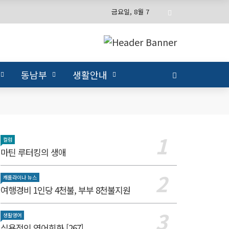
금요일, 8월 7
동남부
생활안내
컬럼
마틴 루터킹의 생애
캐롤라이나 뉴스
여행경비 1인당 4천불, 부부 8천불지원
생활영어
실용적인 영어회화 [267]