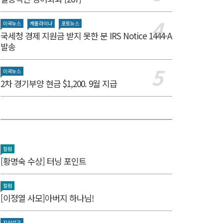
미국뉴스
캐롤라이나
포토뉴스
국세청 경제 지원금 받지 못한 분 IRS Notice 1444-A
발송
미국뉴스
2차 경기부양 현금 $1,200. 9월 지급
컬럼
[황명숙 수상] 터닝 포인트
컬럼
[이정열 사모]아버지 하나님!
지상설교