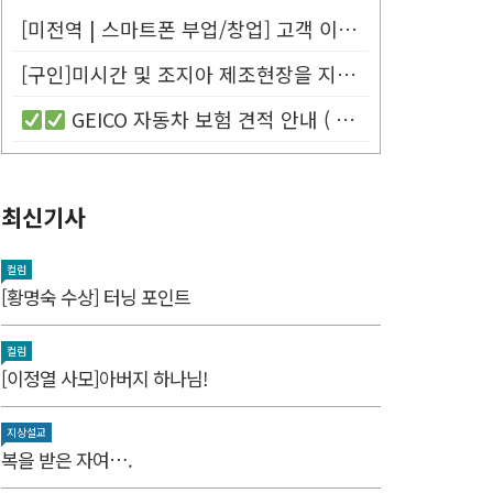
[미전역 | 스마트폰 부업/창업] 고객 이름만 넣으면 평생 연금 20% ...
[구인]미시간 및 조지아 제조현장을 지원할 Customer Service...
GEICO 자동차 보험 견적 안내 (
최신기사
컬럼
[황명숙 수상] 터닝 포인트
컬럼
[이정열 사모]아버지 하나님!
지상설교
복을 받은 자여….