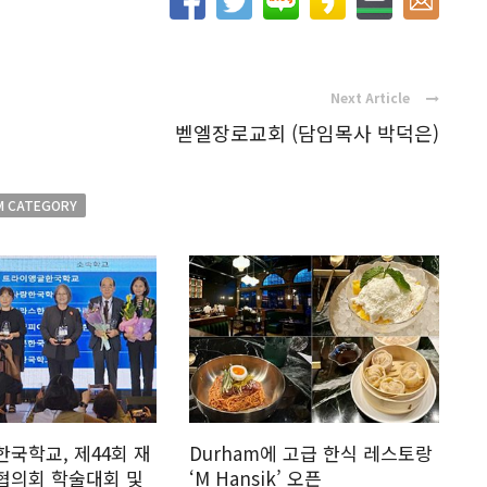
Next Article
벧엘장로교회 (담임목사 박덕은)
M CATEGORY
국학교, 제44회 재
Durham에 고급 한식 레스토랑
협의회 학술대회 및
‘M Hansik’ 오픈