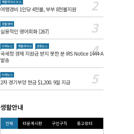
캐롤라이나 뉴스
여행경비 1인당 4천불, 부부 8천불지원
생활영어
실용적인 영어회화 [267]
미국뉴스
캐롤라이나
포토뉴스
국세청 경제 지원금 받지 못한 분 IRS Notice 1444-A
발송
미국뉴스
2차 경기부양 현금 $1,200. 9월 지급
생활안내
전체
타운게시판
구인구직
중고장터