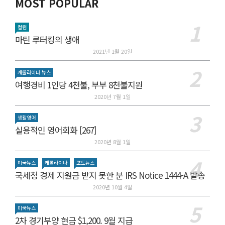
MOST POPULAR
컬럼
마틴 루터킹의 생애
2021년 1월 20일
캐롤라이나 뉴스
여행경비 1인당 4천불, 부부 8천불지원
2020년 7월 1일
생활영어
실용적인 영어회화 [267]
2020년 8월 1일
미국뉴스
캐롤라이나
포토뉴스
국세청 경제 지원금 받지 못한 분 IRS Notice 1444-A 발송
2020년 10월 4일
미국뉴스
2차 경기부양 현금 $1,200. 9월 지급