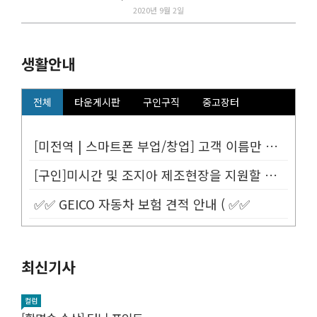
2020년 9월 2일
생활안내
전체
타운게시판
구인구직
중고장터
[미전역 | 스마트폰 부업/창업] 고객 이름만 넣으면 평생 연금 20% ...
[구인]미시간 및 조지아 제조현장을 지원할 Customer Service...
✅✅ GEICO 자동차 보험 견적 안내 ( ✅✅
최신기사
컬럼