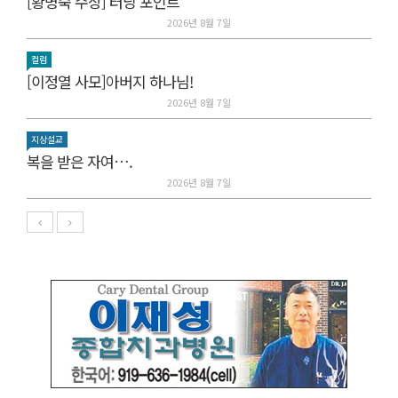
[황명숙 수상] 터닝 포인트
2026년 8월 7일
컬럼
[이정열 사모]아버지 하나님!
2026년 8월 7일
지상설교
복을 받은 자여….
2026년 8월 7일