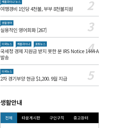
캐롤라이나 뉴스
여행경비 1인당 4천불, 부부 8천불지원
생활영어
실용적인 영어회화 [267]
미국뉴스
캐롤라이나
포토뉴스
국세청 경제 지원금 받지 못한 분 IRS Notice 1444-A
발송
미국뉴스
2차 경기부양 현금 $1,200. 9월 지급
생활안내
전체
타운게시판
구인구직
중고장터