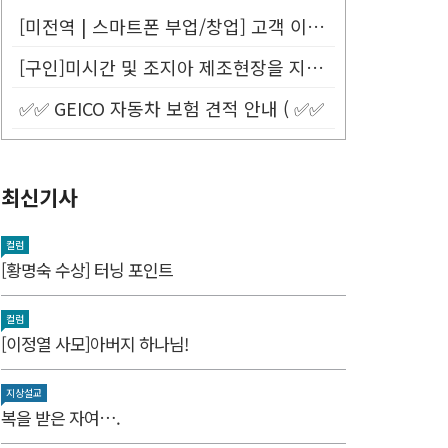
[미전역 | 스마트폰 부업/창업] 고객 이름만 넣으면 평생 연금 20% ...
[구인]미시간 및 조지아 제조현장을 지원할 Customer Service...
✅✅ GEICO 자동차 보험 견적 안내 ( ✅✅
최신기사
컬럼
[황명숙 수상] 터닝 포인트
컬럼
[이정열 사모]아버지 하나님!
지상설교
복을 받은 자여….