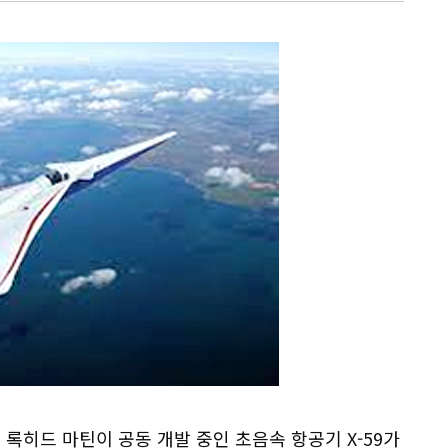
 록히드 마틴이 공동 개발 중인 초음속 항공기 X-59가