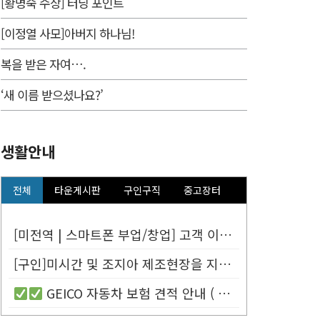
[황명숙 수상] 터닝 포인트
[이정열 사모]아버지 하나님!
복을 받은 자여….
‘새 이름 받으셨나요?’
생활안내
전체
타운게시판
구인구직
중고장터
[미전역 | 스마트폰 부업/창업] 고객 이름만 넣으면 평생 연금 20% ...
[구인]미시간 및 조지아 제조현장을 지원할 Customer Service...
GEICO 자동차 보험 견적 안내 (