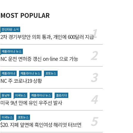
MOST POPULAR
한인타운 소식
2차 경기부양안 의회 통과, 개인에 600달러 지급
캐롤라이나 뉴스
NC 운전 면허증 갱신 on-line 으로 가능
캐롤라이나
캐롤라이나 뉴스
포토뉴스
NC 주 코로나19 상황
동남부
미국뉴스
캐롤라이나 뉴스
플로리다
미국 9년 만에 유인 우주선 발사
미국뉴스
포토뉴스
$20. 지폐 앞면에 흑인여성 해리엇 터브먼