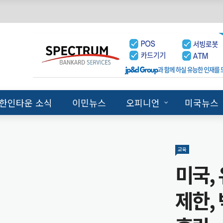
한인타운 소식
이민뉴스
오피니언
미국뉴스
교육
지구촌소식
미국뉴스
미국뉴스
미국뉴스
미국,
미국, 
미국, 
NC 어
텍사스
제한,
행
박사 
‘트럼
U.S.