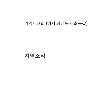
커넥트교회 (임시 담임목사 최동갑)
...
지역소식