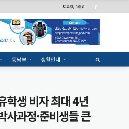
토요일, 8월 8
동남부
생활안내
 유학생 비자 최대 4년
60개국 대상 새 관세 시
유학생 비자 4년 제한 –
린이, 최대 1,000달러
 오스틴 본사 16곳,
 박사과정·준비생들 큰
과정 직격탄
프 계좌’ 받을 수 있어
 News ‘최고의 직장’ 선