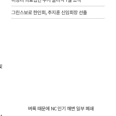
그린스보로 한인회, 추지훈 신임회장 선출
및
벼룩 때문에 NC 인기 해변 일부 폐쇄