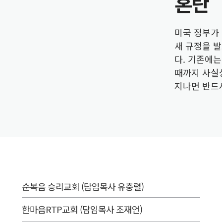
 첫 미국 공연
혼란
정
미국 정부가 
새 규정을 
다. 기존에는
때까지 사실
지나면 반드시
순복음 승리교회 (담임목사 유충렬)
한마음RTP교회 (담임목사 조재언)