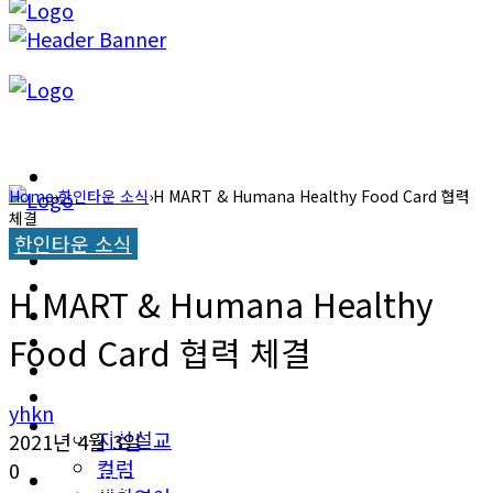
캐롤라이나 뉴스
Home
›
한인타운 소식
›
H MART & Humana Healthy Food Card 협력
체결
교계소식
한인타운 소식
캐롤라이나 뉴스
한인타운 소식
H MART & Humana Healthy
교계소식
이민뉴스
Food Card 협력 체결
한인타운 소식
오피니언
yhkn
이민뉴스
지상설교
2021년 4월 3일
컬럼
0
오피니언