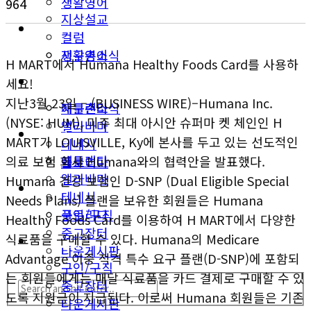
생활영어
964
지상설교
미국뉴스
컬럼
지구촌소식
생활영어
H MART에서 Humana Healthy Foods Card를 사용하
동남부
미국뉴스
세요!
지난3월 23일 – (BUSINESS WIRE)–Humana Inc.
애틀랜타
지구촌소식
(NYSE: HUM), 미주 최대 아시안 슈퍼마 켓 체인인 H
앨라바마
동남부
MART가 LOUISVILLE, Ky에 본사를 두고 있는 선도적인
테네시
애틀랜타
의료 보험 회사 Humana와의 협력안을 발표했다.
플로리다
앨라바마
Humana 건강 보험인 D-SNP (Dual Eligible Special
생활안내
테네시
Needs Plans) 플랜을 보유한 회원들은 Humana
구인/구직
플로리다
Healthy Foods Card를 이용하여 H MART에서 다양한
중고장터
식료품을 구매할 수 있다. Humana의 Medicare
생활안내
타운게시판
Advantage 이중 적격 특수 요구 플랜(D-SNP)에 포함되
구인/구직
는 회원들에게는 매달 식료품을 카드 결제로 구매할 수 있
중고장터
도록 지원금이 지급된다. 이로써 Humana 회원들은 기존
타운게시판