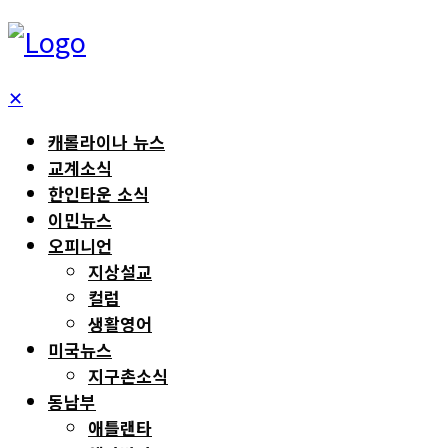
✕
캐롤라이나 뉴스
교계소식
한인타운 소식
이민뉴스
오피니언
지상설교
컬럼
생활영어
미국뉴스
지구촌소식
동남부
애틀랜타