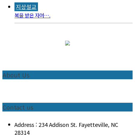
지상설교
복을 받은 자여….
About Us
Contact us
Address : 234 Addison St. Fayetteville, NC
28314