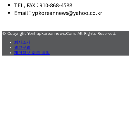
TEL, FAX : 910-868-4588
Email : ypkoreannews@yahoo.co.kr
© Copyright Yonhapkoreannews.com. All Rights Reserved.
회사소개
광고문의
개인정보 취급 방침