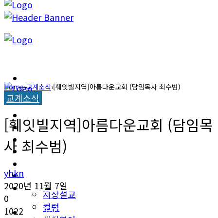
캐롤라이나 뉴스
Home
›
교계소식
›
[훼잇빌지역]아름다운교회 (담임목사 최수범)
교계소식
교계소식
캐롤라이나 뉴스
[훼잇빌지역]아름다운교회 (담임목
한인타운 소식
교계소식
사 최수범)
이민뉴스
한인타운 소식
yhkn
오피니언
2020년 11월 7일
이민뉴스
지상설교
0
컬럼
1022
오피니언