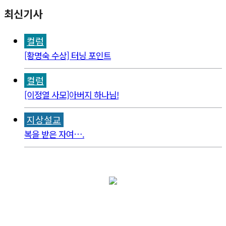
최신기사
컬럼
[황명숙 수상] 터닝 포인트
컬럼
[이정열 사모]아버지 하나님!
지상설교
복을 받은 자여….