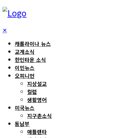
✕
캐롤라이나 뉴스
교계소식
한인타운 소식
이민뉴스
오피니언
지상설교
컬럼
생활영어
미국뉴스
지구촌소식
동남부
애틀랜타