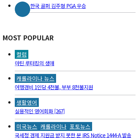
한국 골퍼 김주형 PGA 우승
MOST POPULAR
컬럼
마틴 루터킹의 생애
캐롤라이나 뉴스
여행경비 1인당 4천불, 부부 8천불지원
생활영어
실용적인 영어회화 [267]
미국뉴스
캐롤라이나
포토뉴스
국세청 경제 지원금 받지 못한 분 IRS Notice 1444-A 발송