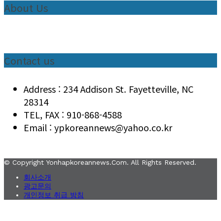
About Us
Contact us
Address : 234 Addison St. Fayetteville, NC
28314
TEL, FAX : 910-868-4588
Email : ypkoreannews@yahoo.co.kr
© Copyright Yonhapkoreannews.com. All Rights Reserved.
회사소개
광고문의
개인정보 취급 방침