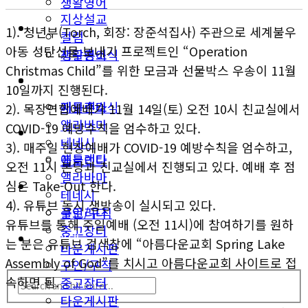
생활영어
지상설교
미국뉴스
1). 청년부(Torch, 회장: 장준석집사) 주관으로 세계불우
컬럼
아동 성탄선물 보내기 프로젝트인 “Operation
지구촌소식
생활영어
Christmas Child”를 위한 모금과 선물박스 우송이 11월
동남부
미국뉴스
10일까지 진행된다.
애틀랜타
지구촌소식
2). 목장연합예배가 11월 14일(토) 오전 10시 친교실에서
앨라바마
COVID-19 예방수칙을 엄수하고 있다.
동남부
테네시
3). 매주일 현장예배가 COVID-19 예방수칙을 엄수하고,
애틀랜타
플로리다
오전 11시 본당과 친교실에서 진행되고 있다. 예배 후 점
앨라바마
심은 Take-Out 한다.
생활안내
테네시
4). 유튜브 동시 생방송이 실시되고 있다.
구인/구직
플로리다
유튜브를 통해 주일예배 (오전 11시)에 참여하기를 원하
중고장터
생활안내
는 분은 유튜브 검색창에 “아름다운교회 Spring Lake
타운게시판
Assembly of God”를 치시고 아름다운교회 사이트로 접
구인/구직
속하면 됨.
중고장터
타운게시판