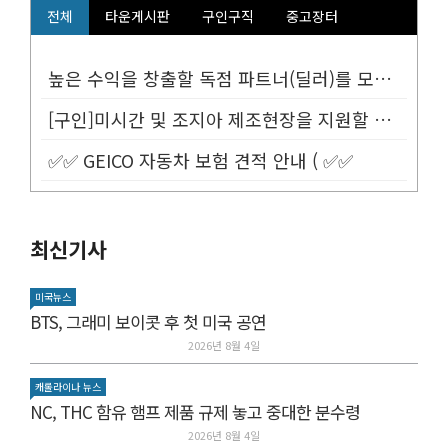
전체
타운게시판
구인구직
중고장터
높은 수익을 창출할 독점 파트너(딜러)를 모십니다.
[구인]미시간 및 조지아 제조현장을 지원할 Customer Service...
✅✅ GEICO 자동차 보험 견적 안내 ( ✅✅
최신기사
미국뉴스
BTS, 그래미 보이콧 후 첫 미국 공연
2026년 8월 4일
캐롤라이나 뉴스
NC, THC 함유 햄프 제품 규제 놓고 중대한 분수령
2026년 8월 4일