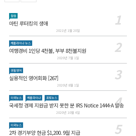
컬럼
마틴 루터킹의 생애
2021년 1월 20일
캐롤라이나 뉴스
여행경비 1인당 4천불, 부부 8천불지원
2020년 7월 1일
생활영어
실용적인 영어회화 [267]
2020년 8월 1일
미국뉴스
캐롤라이나
포토뉴스
국세청 경제 지원금 받지 못한 분 IRS Notice 1444-A 발송
2020년 10월 4일
미국뉴스
2차 경기부양 현금 $1,200. 9월 지급