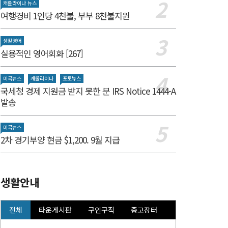
캐롤라이나 뉴스
여행경비 1인당 4천불, 부부 8천불지원
생활영어
실용적인 영어회화 [267]
미국뉴스
캐롤라이나
포토뉴스
국세청 경제 지원금 받지 못한 분 IRS Notice 1444-A
발송
미국뉴스
2차 경기부양 현금 $1,200. 9월 지급
생활안내
전체
타운게시판
구인구직
중고장터