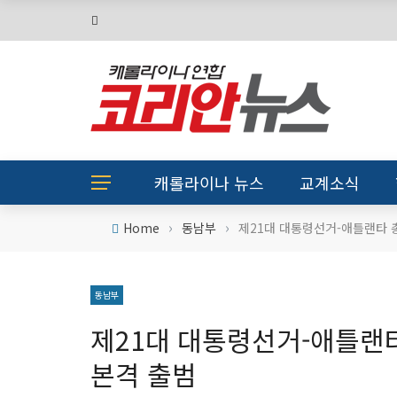
캐롤라이나 뉴스
교계소식
›
›
Home
동남부
제21대 대통령선거-애틀랜타 
동남부
제21대 대통령선거-애틀랜
본격 출범