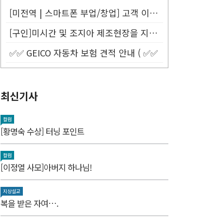
[미전역 | 스마트폰 부업/창업] 고객 이름만 넣으면 평생 연금 20% ...
[구인]미시간 및 조지아 제조현장을 지원할 Customer Service...
✅✅ GEICO 자동차 보험 견적 안내 ( ✅✅
최신기사
컬럼
[황명숙 수상] 터닝 포인트
컬럼
[이정열 사모]아버지 하나님!
지상설교
복을 받은 자여….