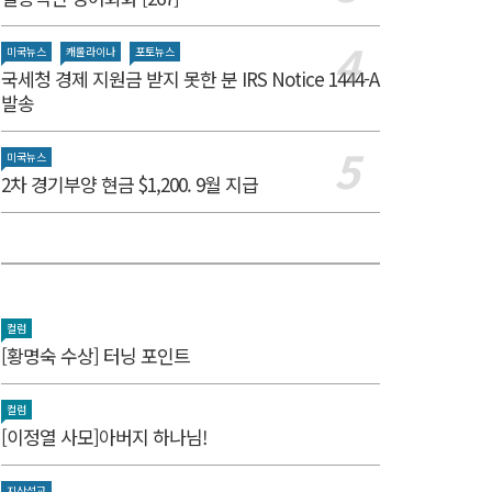
미국뉴스
캐롤라이나
포토뉴스
국세청 경제 지원금 받지 못한 분 IRS Notice 1444-A
발송
미국뉴스
2차 경기부양 현금 $1,200. 9월 지급
컬럼
[황명숙 수상] 터닝 포인트
컬럼
[이정열 사모]아버지 하나님!
지상설교