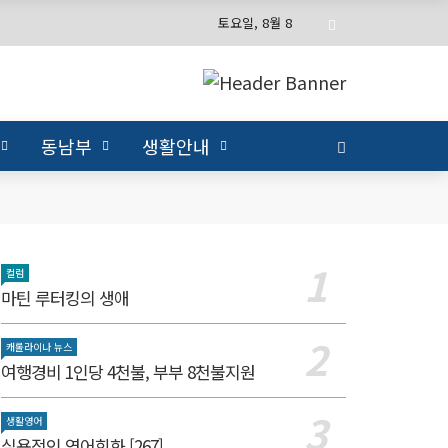
토요일, 8월 8
동남부
생활안내
컬럼
마틴 루터킹의 생애
캐롤라이나 뉴스
여행경비 1인당 4천불, 부부 8천불지원
생활영어
실용적인 영어회화 [267]