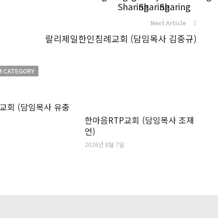
Next Article
랄리제일한인침례교회 (담임목사 김중규)
M CATEGORY
교회 (담임목사 유충
한마음RTP교회 (담임목사 조재
언)
2026년 8월 7일