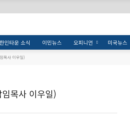
한인타운 소식
이민뉴스
오피니언
미국뉴스
임목사 이우일)
임목사 이우일)