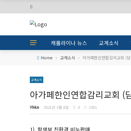
캐롤라이나 뉴스
교계소식
›
›
Home
교계소식
아가페한인연합감리교회 (담
교계소식
아가페한인연합감리교회 (담
Yhkn
2021년 3월 6일
0
1051
1). 학생부 친환경 비누판매