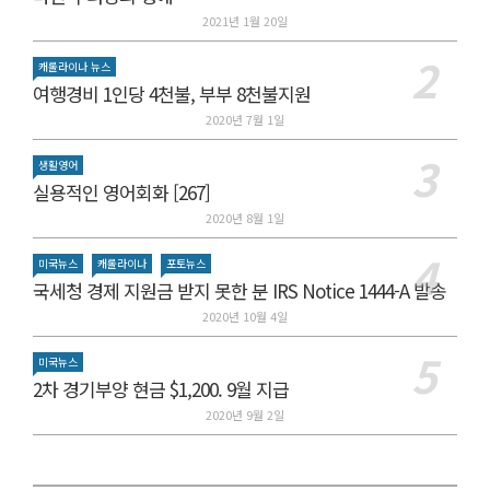
2021년 1월 20일
캐롤라이나 뉴스
여행경비 1인당 4천불, 부부 8천불지원
2020년 7월 1일
생활영어
실용적인 영어회화 [267]
2020년 8월 1일
미국뉴스
캐롤라이나
포토뉴스
국세청 경제 지원금 받지 못한 분 IRS Notice 1444-A 발송
2020년 10월 4일
미국뉴스
2차 경기부양 현금 $1,200. 9월 지급
2020년 9월 2일